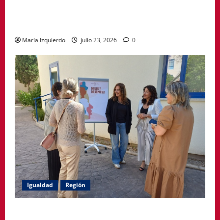
A Paisaxe que sabe difunde la cultura y patrimonio
de la provincia de A Coruña a través de su
gastronomía
María Izquierdo
julio 23, 2026
0
Igualdad
Región
Política Social impulsa ciclo de encuentros para