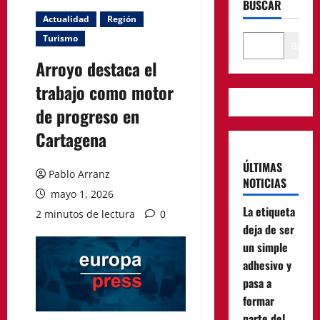
BUSCAR
Actualidad
Región
Turismo
Buscar
Arroyo destaca el
trabajo como motor
de progreso en
Cartagena
ÚLTIMAS
Pablo Arranz
NOTICIAS
mayo 1, 2026
La etiqueta
2 minutos de lectura
0
deja de ser
un simple
adhesivo y
pasa a
formar
parte del