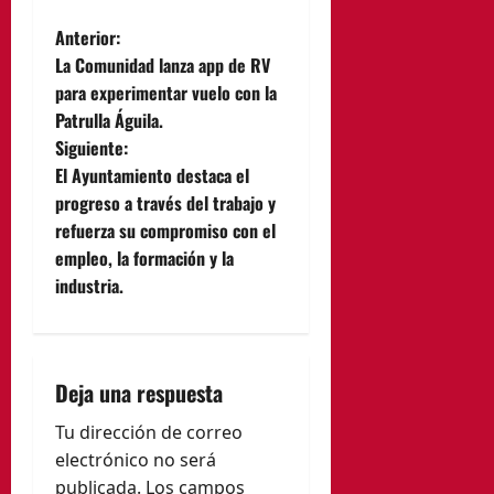
N
Anterior:
La Comunidad lanza app de RV
a
para experimentar vuelo con la
Patrulla Águila.
v
Siguiente:
e
El Ayuntamiento destaca el
progreso a través del trabajo y
g
refuerza su compromiso con el
empleo, la formación y la
a
industria.
c
i
Deja una respuesta
ó
Tu dirección de correo
n
electrónico no será
publicada.
Los campos