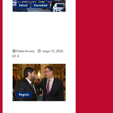
Salud
Sociedad
El PSOE de Cartagena
denuncia que siguen
cerradas las habitaciones
afectadas por el incendio en
el Hospital Santa Lucía.
Pablo Arranz
mayo 12, 2026
0
Región
El Gobierno regional