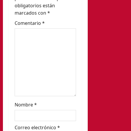
d
obligatorios están
e
marcados con
*
Comentario
*
e
n
t
r
a
d
a
Nombre
*
s
Correo electrónico
*