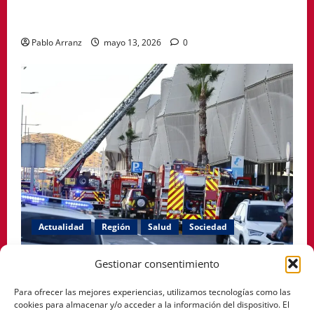
acompañar a mujeres en la menopausia y promover
hábitos saludables
Pablo Arranz
mayo 13, 2026
0
Actualidad
Región
Salud
Sociedad
El PSOE de Cartagena denuncia que siguen cerradas
Gestionar consentimiento
las habitaciones afectadas por el incendio en el
Para ofrecer las mejores experiencias, utilizamos tecnologías como las
Hospital Santa Lucía.
cookies para almacenar y/o acceder a la información del dispositivo. El