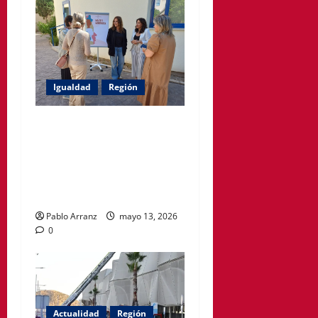
Igualdad
Región
Política Social impulsa ciclo
de encuentros para
acompañar a mujeres en la
menopausia y promover
hábitos saludables
Pablo Arranz
mayo 13, 2026
0
Actualidad
Región