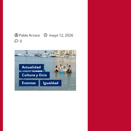
denuncia que siguen
cerradas las habitaciones
afectadas por el incendio en
el Hospital Santa Lucía.
Pablo Arranz
mayo 12, 2026
0
Actualidad
Cultura y Ocio
Eventos
Igualdad
La playa de Levante en Cabo
de Palos contará con baño
asistido este verano como
parte de Cartagena
Accesible.