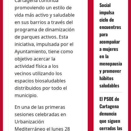
Cartagena continúa
Social
promoviendo un estilo de
impulsa
vida más activo y saludable
ciclo de
en sus barrios a través del
encuentros
programa de dinamización
para
de parques activos. Esta
acompañar
iniciativa, impulsada por el
a mujeres
Ayuntamiento, tiene como
en la
objetivo acercar la
menopausia
actividad física a los
y promover
vecinos utilizando los
hábitos
espacios biosaludables
saludables
distribuidos por todo el
municipio.
El PSOE de
Cartagena
En una de las primeras
denuncia
sesiones celebradas en
que siguen
Urbanización
cerradas las
Mediterráneo el lunes 28