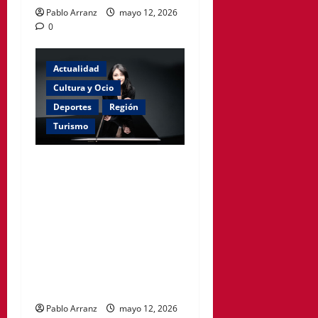
Pablo Arranz
mayo 12, 2026
0
Actualidad
Cultura y Ocio
Deportes
Región
Turismo
La pianista Zee Zee y el
director Pablo González se
unen a la Sinfónica de la
Región para ofrecer dos
conciertos en Murcia y
Cartagena, interpretando
obras de Saint-Saëns y
Chaikovski.
Pablo Arranz
mayo 12, 2026