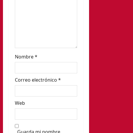
r
a
d
a
s
Nombre
*
Correo electrónico
*
Web
Guarda mi nombre,