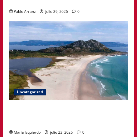
formar parte del producto
Pablo Arranz
julio 29, 2026
0
Uncategorized
A Paisaxe que sabe difunde la cultura y patrimonio
de la provincia de A Coruña a través de su
gastronomía
María Izquierdo
julio 23, 2026
0