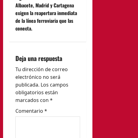
g
Albacete, Madrid y Cartagena
exigen la reapertura inmediata
a
de la línea ferroviaria que las
c
conecta.
i
ó
Deja una respuesta
n
Tu dirección de correo
electrónico no será
d
publicada.
Los campos
e
obligatorios están
marcados con
*
e
Comentario
*
n
t