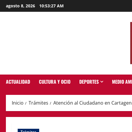
Saltar
agosto 8, 2026
10:53:28 AM
al
contenido
ACTUALIDAD
CULTURA Y OCIO
DEPORTES
MEDIO AM
Inicio
Trámites
Atención al Ciudadano en Cartagena
Trámites