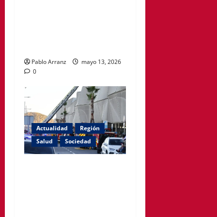
de encuentros para
acompañar a mujeres en la
menopausia y promover
hábitos saludables
Pablo Arranz
mayo 13, 2026
0
Actualidad
Región
Salud
Sociedad
El PSOE de Cartagena
denuncia que siguen
cerradas las habitaciones
afectadas por el incendio en
el Hospital Santa Lucía.