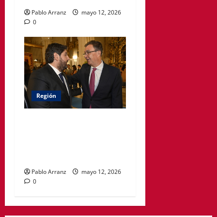
Pablo Arranz
mayo 12, 2026
0
Región
El Gobierno regional
otorgará la Medalla de Oro
de la Región de Murcia a
José Ballesta
Pablo Arranz
mayo 12, 2026
0