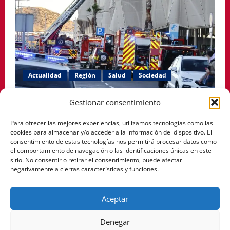
Actualidad
Región
Salud
Sociedad
El PSOE de Cartagena denuncia que siguen cerradas
Gestionar consentimiento
las habitaciones afectadas por el incendio en el
Para ofrecer las mejores experiencias, utilizamos tecnologías como las
Hospital Santa Lucía.
cookies para almacenar y/o acceder a la información del dispositivo. El
consentimiento de estas tecnologías nos permitirá procesar datos como
Pablo Arranz
mayo 12, 2026
0
el comportamiento de navegación o las identificaciones únicas en este
sitio. No consentir o retirar el consentimiento, puede afectar
negativamente a ciertas características y funciones.
Facebook
Instagram
YouTube
Aceptar
Denegar