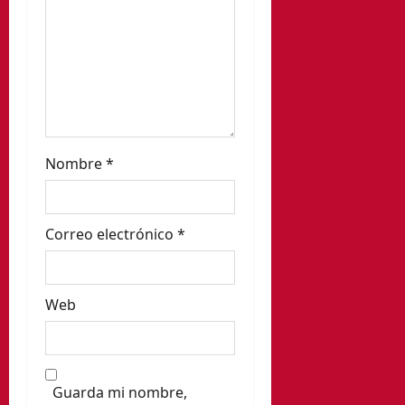
t
r
a
d
a
Nombre
*
s
Correo electrónico
*
Web
Guarda mi nombre,