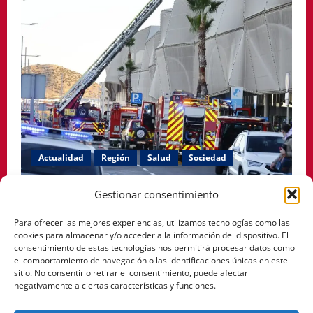
Actualidad
Región
Salud
Sociedad
El PSOE de Cartagena denuncia que siguen cerradas
Gestionar consentimiento
las habitaciones afectadas por el incendio en el
Para ofrecer las mejores experiencias, utilizamos tecnologías como las
Hospital Santa Lucía.
cookies para almacenar y/o acceder a la información del dispositivo. El
consentimiento de estas tecnologías nos permitirá procesar datos como
Pablo Arranz
mayo 12, 2026
0
el comportamiento de navegación o las identificaciones únicas en este
sitio. No consentir o retirar el consentimiento, puede afectar
negativamente a ciertas características y funciones.