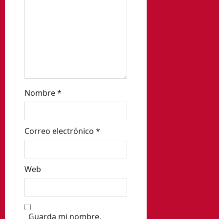
r
a
d
a
s
Nombre
*
Correo electrónico
*
Web
Guarda mi nombre,