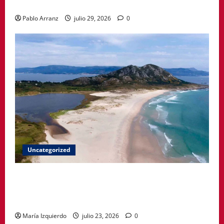
formar parte del producto
Pablo Arranz
julio 29, 2026
0
Uncategorized
A Paisaxe que sabe difunde la cultura y patrimonio
de la provincia de A Coruña a través de su
gastronomía
María Izquierdo
julio 23, 2026
0