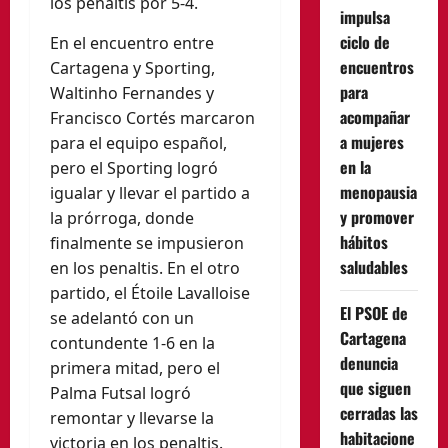
los penaltis por 5-4.
impulsa
ciclo de
En el encuentro entre
encuentros
Cartagena y Sporting,
para
Waltinho Fernandes y
acompañar
Francisco Cortés marcaron
a mujeres
para el equipo español,
en la
pero el Sporting logró
menopausia
igualar y llevar el partido a
y promover
la prórroga, donde
hábitos
finalmente se impusieron
saludables
en los penaltis. En el otro
partido, el Étoile Lavalloise
El PSOE de
se adelantó con un
Cartagena
contundente 1-6 en la
denuncia
primera mitad, pero el
que siguen
Palma Futsal logró
cerradas las
remontar y llevarse la
habitacione
victoria en los penaltis.