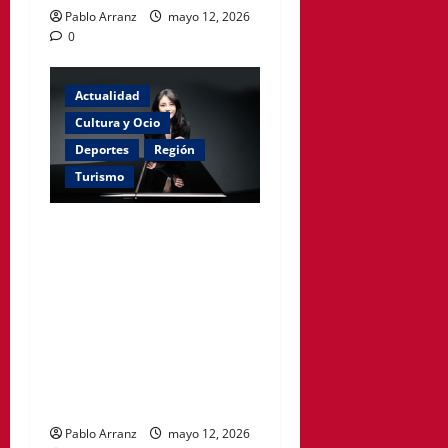
Pablo Arranz
mayo 12, 2026
0
Actualidad
Cultura y Ocio
Deportes
Región
Turismo
La pianista Zee Zee y el
director Pablo González se
unen a la Sinfónica de la
Región para ofrecer dos
conciertos en Murcia y
Cartagena, interpretando
obras de Saint-Saëns y
Chaikovski.
Pablo Arranz
mayo 12, 2026