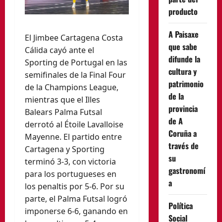
producto
A Paisaxe
El Jimbee Cartagena Costa
que sabe
Cálida cayó ante el
difunde la
Sporting de Portugal en las
cultura y
semifinales de la Final Four
patrimonio
de la Champions League,
de la
mientras que el Illes
provincia
Balears Palma Futsal
de A
derrotó al Étoile Lavalloise
Coruña a
Mayenne. El partido entre
través de
Cartagena y Sporting
su
terminó 3-3, con victoria
gastronomí
para los portugueses en
a
los penaltis por 5-6. Por su
parte, el Palma Futsal logró
Política
imponerse 6-6, ganando en
Social