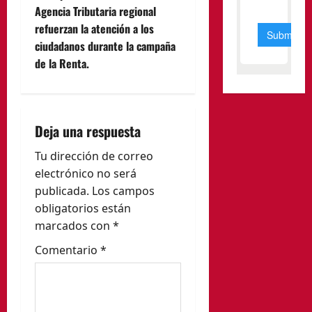
g
Agencia Tributaria regional
refuerzan la atención a los
a
ciudadanos durante la campaña
c
de la Renta.
i
ó
Deja una respuesta
n
Tu dirección de correo
electrónico no será
d
publicada.
Los campos
e
obligatorios están
marcados con
*
e
Comentario
*
n
t