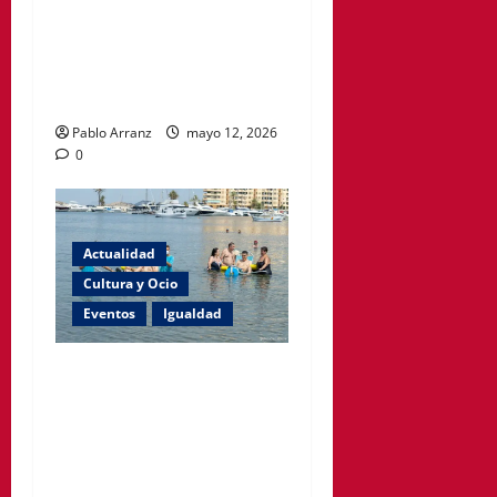
denuncia que siguen
cerradas las habitaciones
afectadas por el incendio en
el Hospital Santa Lucía.
Pablo Arranz
mayo 12, 2026
0
Actualidad
Cultura y Ocio
Eventos
Igualdad
La playa de Levante en Cabo
de Palos contará con baño
asistido este verano como
parte de Cartagena
Accesible.