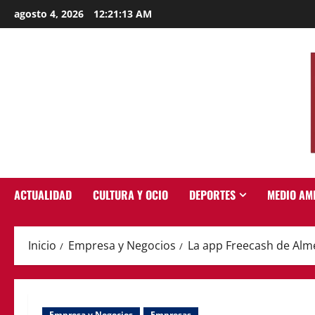
Saltar
agosto 4, 2026
12:21:14 AM
al
contenido
ACTUALIDAD
CULTURA Y OCIO
DEPORTES
MEDIO AM
Inicio
Empresa y Negocios
La app Freecash de Alme
Empresa y Negocios
Empresas