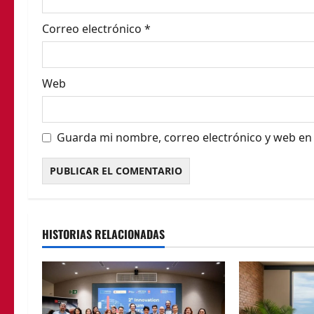
t
Correo electrónico
*
r
a
Web
d
a
Guarda mi nombre, correo electrónico y web en
s
HISTORIAS RELACIONADAS