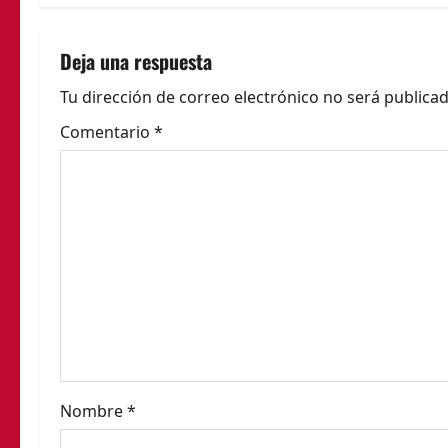
e
g
Deja una respuesta
a
Tu dirección de correo electrónico no será publicad
c
Comentario
*
i
ó
n
d
e
e
Nombre
*
n