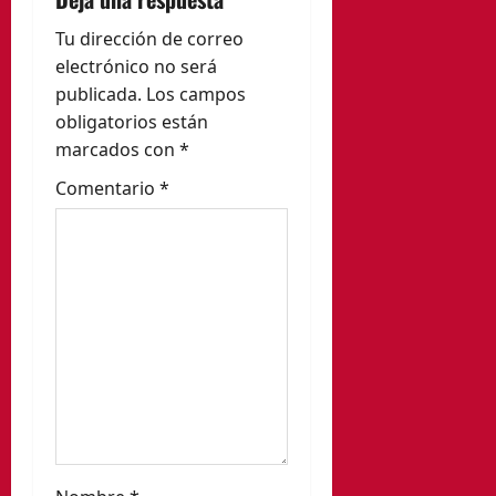
i
ó
Tu dirección de correo
electrónico no será
n
publicada.
Los campos
obligatorios están
d
marcados con
*
e
Comentario
*
e
n
t
r
a
d