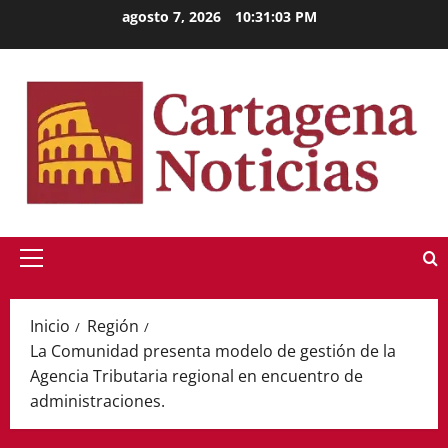
Saltar
agosto 7, 2026
10:31:04 PM
al
contenido
Menú
principal
Inicio
Región
La Comunidad presenta modelo de gestión de la
Agencia Tributaria regional en encuentro de
administraciones.