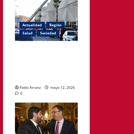
Actualidad
Región
Salud
Sociedad
El PSOE de Cartagena
denuncia que siguen
cerradas las habitaciones
afectadas por el incendio en
el Hospital Santa Lucía.
Pablo Arranz
mayo 12, 2026
0