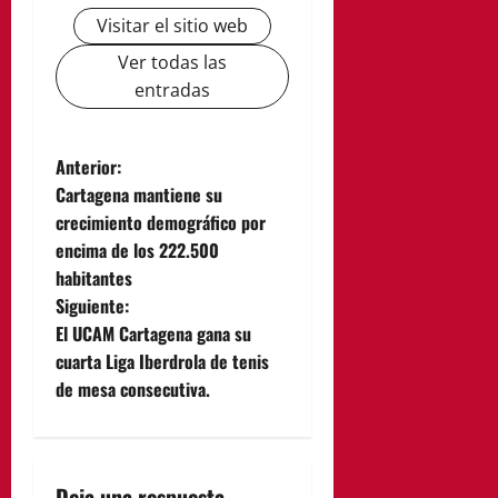
Visitar el sitio web
Ver todas las
entradas
N
Anterior:
Cartagena mantiene su
a
crecimiento demográfico por
encima de los 222.500
v
habitantes
e
Siguiente:
El UCAM Cartagena gana su
g
cuarta Liga Iberdrola de tenis
de mesa consecutiva.
a
c
Deja una respuesta