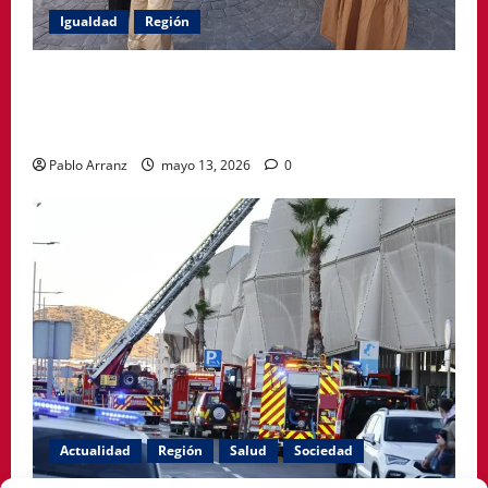
Igualdad
Región
Política Social impulsa ciclo de encuentros para
acompañar a mujeres en la menopausia y promover
hábitos saludables
Pablo Arranz
mayo 13, 2026
0
Actualidad
Región
Salud
Sociedad