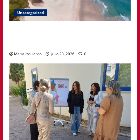
Uncategorized
A Paisaxe que sabe difunde la cultura y patrimonio
de la provincia de A Coruña a través de su
gastronomía
María Izquierdo
julio 23, 2026
0