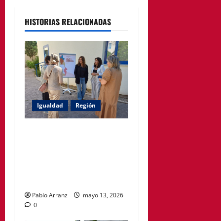
HISTORIAS RELACIONADAS
Igualdad
Región
Política Social impulsa ciclo
de encuentros para
acompañar a mujeres en la
menopausia y promover
hábitos saludables
Pablo Arranz
mayo 13, 2026
0