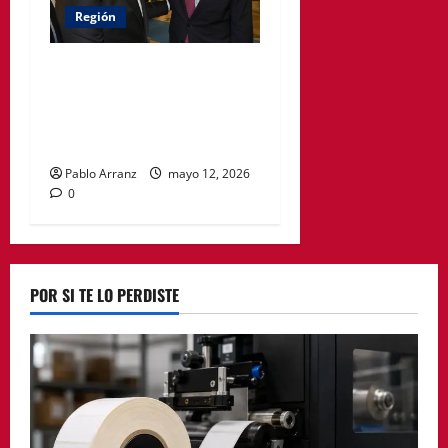
Región
El Gobierno regional
otorgará la Medalla de Oro
de la Región de Murcia a
José Ballesta
Pablo Arranz
mayo 12, 2026
0
POR SI TE LO PERDISTE