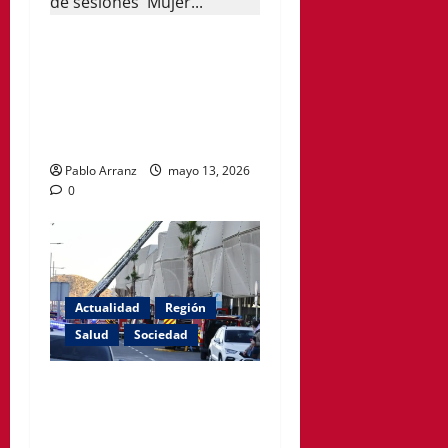
Política Social impulsa ciclo
de encuentros para
acompañar a mujeres en la
menopausia y promover
hábitos saludables
Pablo Arranz
mayo 13, 2026
0
Actualidad
Región
Salud
Sociedad
El PSOE de Cartagena
denuncia que siguen
cerradas las habitaciones