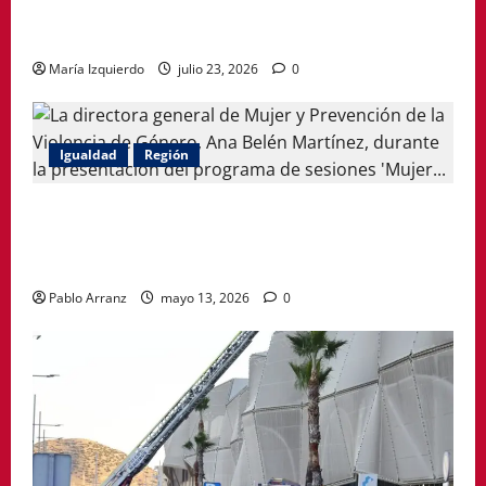
de la provincia de A Coruña a través de su
gastronomía
María Izquierdo
julio 23, 2026
0
Igualdad
Región
Política Social impulsa ciclo de encuentros para
acompañar a mujeres en la menopausia y promover
hábitos saludables
Pablo Arranz
mayo 13, 2026
0