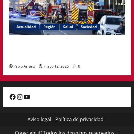
Actualidad
Región
Salud
Sociedad
El PSOE de Cartagena denuncia que siguen cerradas
las habitaciones afectadas por el incendio en el
Hospital Santa Lucía.
Pablo Arranz
mayo 12, 2026
0
Facebook
Instagram
YouTube
Aviso legal
Política de privacidad
Copyright © Todos los derechos reservados.
|