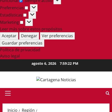
Funcional
Siempre activo
Funcional
Preferencias
Preferencias
Estadísticas
Estadísticas
Marketing
Marketing
Leer más sobre estos propósitos
Aceptar
Denegar
Ver preferencias
Guardar preferencias
Política de privacidad
Aviso legal
Saltar
agosto 6, 2026
7:59:23 PM
al
contenido
Menú
principal
Inicio
Región