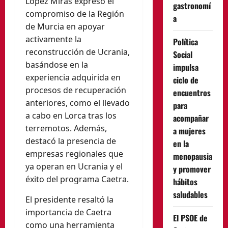
López Miras expresó el
gastronomí
compromiso de la Región
a
de Murcia en apoyar
activamente la
Política
reconstrucción de Ucrania,
Social
basándose en la
impulsa
experiencia adquirida en
ciclo de
procesos de recuperación
encuentros
anteriores, como el llevado
para
a cabo en Lorca tras los
acompañar
terremotos. Además,
a mujeres
destacó la presencia de
en la
empresas regionales que
menopausia
ya operan en Ucrania y el
y promover
éxito del programa Caetra.
hábitos
saludables
El presidente resaltó la
importancia de Caetra
El PSOE de
como una herramienta