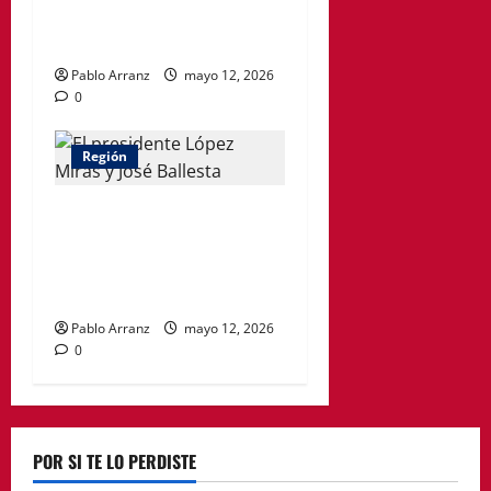
afectadas por el incendio en
el Hospital Santa Lucía.
Pablo Arranz
mayo 12, 2026
0
Región
El Gobierno regional
otorgará la Medalla de Oro
de la Región de Murcia a
José Ballesta
Pablo Arranz
mayo 12, 2026
0
POR SI TE LO PERDISTE