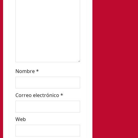
n
t
r
a
d
a
Nombre
*
s
Correo electrónico
*
Web