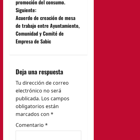
promoción del consumo.
e
Siguiente:
Acuerdo de creación de mesa
g
de trabajo entre Ayuntamiento,
Comunidad y Comité de
a
Empresa de Sabic
c
i
Deja una respuesta
ó
Tu dirección de correo
n
electrónico no será
publicada.
Los campos
d
obligatorios están
e
marcados con
*
Comentario
*
e