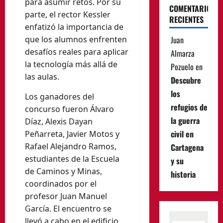
para asumir retos. Por su
COMENTARIOS
parte, el rector Kessler
RECIENTES
enfatizó la importancia de
que los alumnos enfrenten
Juan
desafíos reales para aplicar
Almarza
la tecnología más allá de
Pozuelo
en
las aulas.
Descubre
los
Los ganadores del
refugios de
concurso fueron Álvaro
la guerra
Díaz, Alexis Dayan
civil en
Peñarreta, Javier Motos y
Rafael Alejandro Ramos,
Cartagena
estudiantes de la Escuela
y su
de Caminos y Minas,
historia
coordinados por el
profesor Juan Manuel
García. El encuentro se
llevó a cabo en el edificio