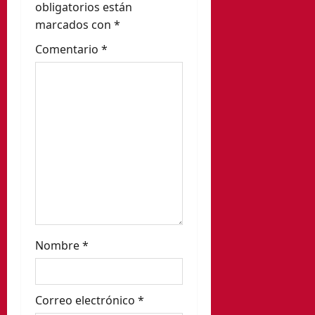
obligatorios están
d
marcados con
*
e
Comentario
*
e
n
t
r
a
d
Nombre
*
a
s
Correo electrónico
*