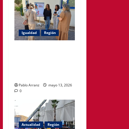
Igualdad
Región
Política Social impulsa ciclo
de encuentros para
acompañar a mujeres en la
menopausia y promover
hábitos saludables
Pablo Arranz
mayo 13, 2026
0
Actualidad
Región