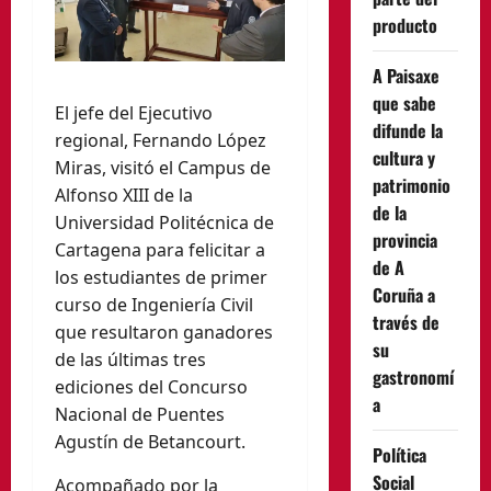
producto
A Paisaxe
que sabe
El jefe del Ejecutivo
difunde la
regional, Fernando López
cultura y
Miras, visitó el Campus de
patrimonio
Alfonso XIII de la
de la
Universidad Politécnica de
provincia
Cartagena para felicitar a
de A
los estudiantes de primer
Coruña a
curso de Ingeniería Civil
través de
que resultaron ganadores
su
de las últimas tres
gastronomí
ediciones del Concurso
a
Nacional de Puentes
Agustín de Betancourt.
Política
Social
Acompañado por la