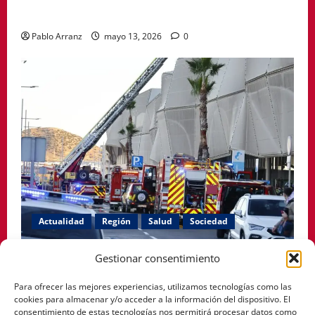
hábitos saludables
Pablo Arranz
mayo 13, 2026
0
Actualidad
Región
Salud
Sociedad
El PSOE de Cartagena denuncia que siguen cerradas
Gestionar consentimiento
las habitaciones afectadas por el incendio en el
Para ofrecer las mejores experiencias, utilizamos tecnologías como las
Hospital Santa Lucía.
cookies para almacenar y/o acceder a la información del dispositivo. El
consentimiento de estas tecnologías nos permitirá procesar datos como
Pablo Arranz
mayo 12, 2026
0