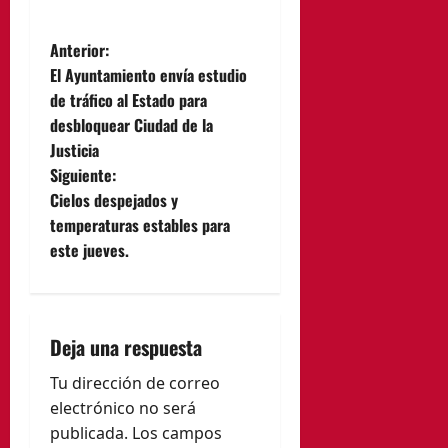
N
Anterior:
El Ayuntamiento envía estudio
a
de tráfico al Estado para
desbloquear Ciudad de la
v
Justicia
e
Siguiente:
Cielos despejados y
g
temperaturas estables para
este jueves.
a
c
i
Deja una respuesta
ó
Tu dirección de correo
electrónico no será
n
publicada.
Los campos