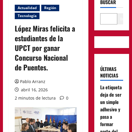
BUSCAR
Actualidad
Región
Tecnología
Buscar
López Miras felicita a
estudiantes de la
UPCT por ganar
Concurso Nacional
de Puentes.
ÚLTIMAS
NOTICIAS
Pablo Arranz
La etiqueta
abril 16, 2026
deja de ser
2 minutos de lectura
0
un simple
adhesivo y
pasa a
formar
parte del