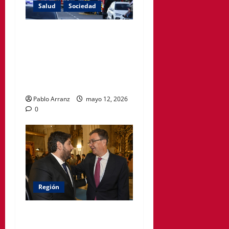
Salud
Sociedad
El PSOE de Cartagena
denuncia que siguen
cerradas las habitaciones
afectadas por el incendio en
el Hospital Santa Lucía.
Pablo Arranz
mayo 12, 2026
0
Región
El Gobierno regional
otorgará la Medalla de Oro