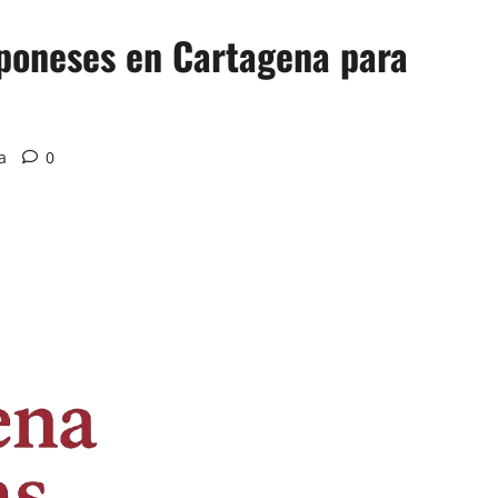
aponeses en Cartagena para
a
0