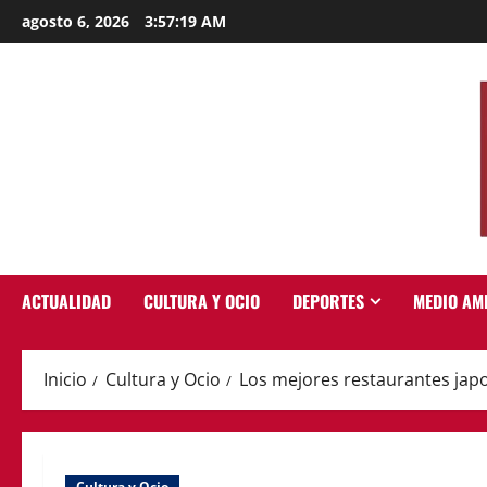
Saltar
agosto 6, 2026
3:57:19 AM
al
contenido
ACTUALIDAD
CULTURA Y OCIO
DEPORTES
MEDIO AM
Inicio
Cultura y Ocio
Los mejores restaurantes jap
Cultura y Ocio