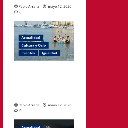
Pablo Arranz
mayo 12, 2026
0
Actualidad
Cultura y Ocio
Eventos
Igualdad
La playa de Levante en Cabo
de Palos contará con baño
asistido este verano como
parte de Cartagena
Accesible.
Pablo Arranz
mayo 12, 2026
0
Actualidad