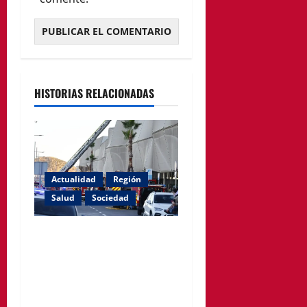
HISTORIAS RELACIONADAS
Actualidad
Región
Salud
Sociedad
El PSOE de Cartagena
denuncia que siguen
cerradas las habitaciones
afectadas por el incendio en
el Hospital Santa Lucía.