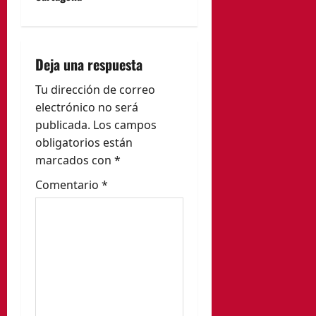
c
i
Deja una respuesta
ó
Tu dirección de correo
n
electrónico no será
publicada.
Los campos
d
obligatorios están
e
marcados con
*
Comentario
*
e
n
t
r