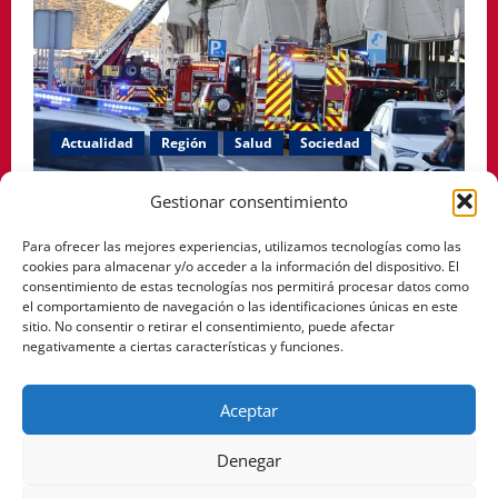
Actualidad
Región
Salud
Sociedad
El PSOE de Cartagena denuncia que siguen cerradas
Gestionar consentimiento
las habitaciones afectadas por el incendio en el
Para ofrecer las mejores experiencias, utilizamos tecnologías como las
Hospital Santa Lucía.
cookies para almacenar y/o acceder a la información del dispositivo. El
consentimiento de estas tecnologías nos permitirá procesar datos como
Pablo Arranz
mayo 12, 2026
0
el comportamiento de navegación o las identificaciones únicas en este
sitio. No consentir o retirar el consentimiento, puede afectar
negativamente a ciertas características y funciones.
Facebook
Instagram
YouTube
Aceptar
Denegar
Aviso legal
Política de privacidad