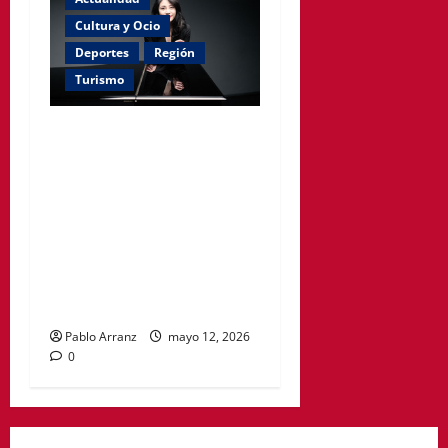
Cultura y Ocio
Deportes
Región
Turismo
La pianista Zee Zee y el
director Pablo González se
unen a la Sinfónica de la
Región para ofrecer dos
conciertos en Murcia y
Cartagena, interpretando
obras de Saint-Saëns y
Chaikovski.
Pablo Arranz
mayo 12, 2026
0