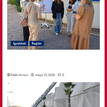
Igualdad
Región
Política Social impulsa ciclo de encuentros para
acompañar a mujeres en la menopausia y promover
hábitos saludables
Pablo Arranz
mayo 13, 2026
0