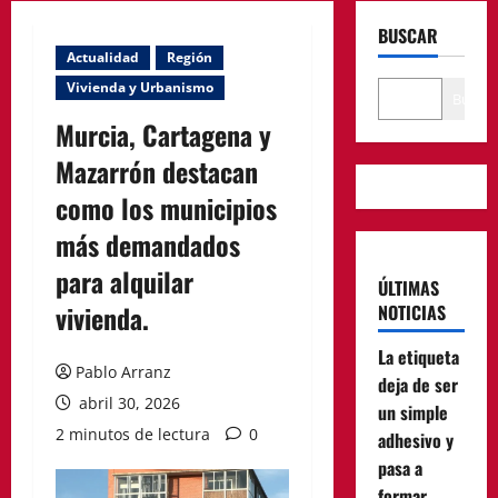
BUSCAR
Actualidad
Región
Vivienda y Urbanismo
Buscar
Murcia, Cartagena y
Mazarrón destacan
como los municipios
más demandados
para alquilar
ÚLTIMAS
vivienda.
NOTICIAS
La etiqueta
Pablo Arranz
deja de ser
abril 30, 2026
un simple
2 minutos de lectura
0
adhesivo y
pasa a
formar