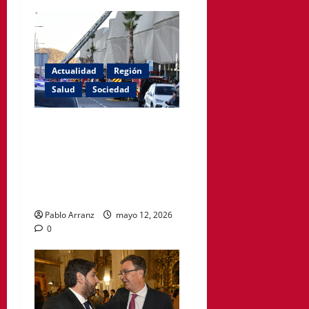
Actualidad
Región
Salud
Sociedad
El PSOE de Cartagena
denuncia que siguen
cerradas las habitaciones
afectadas por el incendio en
el Hospital Santa Lucía.
Pablo Arranz
mayo 12, 2026
0