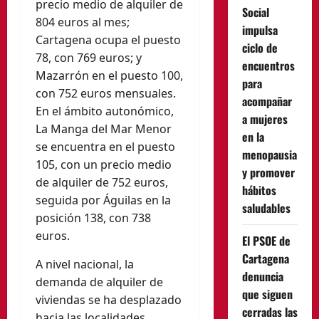
precio medio de alquiler de
Social
804 euros al mes;
impulsa
Cartagena ocupa el puesto
ciclo de
78, con 769 euros; y
encuentros
Mazarrón en el puesto 100,
para
con 752 euros mensuales.
acompañar
En el ámbito autonómico,
a mujeres
La Manga del Mar Menor
en la
se encuentra en el puesto
menopausia
105, con un precio medio
y promover
de alquiler de 752 euros,
hábitos
seguida por Águilas en la
saludables
posición 138, con 738
euros.
El PSOE de
Cartagena
A nivel nacional, la
denuncia
demanda de alquiler de
que siguen
viviendas se ha desplazado
cerradas las
hacia las localidades