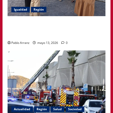
Igualdad
Región
Política Social impulsa ciclo de encuentros para
acompañar a mujeres en la menopausia y promover
hábitos saludables
Pablo Arranz
mayo 13, 2026
0
Actualidad
Región
Salud
Sociedad