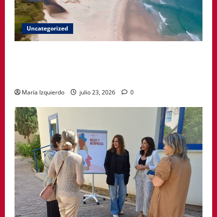
Uncategorized
A Paisaxe que sabe difunde la cultura y patrimonio
de la provincia de A Coruña a través de su
gastronomía
María Izquierdo
julio 23, 2026
0