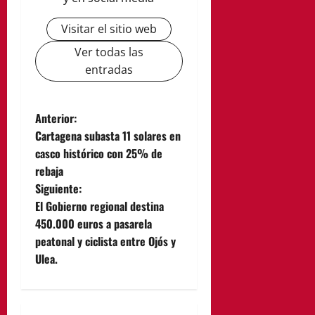
Visitar el sitio web
Ver todas las
entradas
N
Anterior:
Cartagena subasta 11 solares en
a
casco histórico con 25% de
rebaja
v
Siguiente:
e
El Gobierno regional destina
450.000 euros a pasarela
g
peatonal y ciclista entre Ojós y
Ulea.
a
c