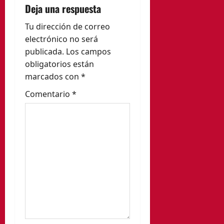
i
Deja una respuesta
ó
Tu dirección de correo
electrónico no será
n
publicada.
Los campos
obligatorios están
d
marcados con
*
e
Comentario
*
e
n
t
r
a
d