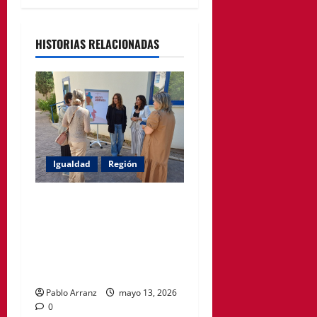
HISTORIAS RELACIONADAS
Igualdad
Región
Política Social impulsa ciclo
de encuentros para
acompañar a mujeres en la
menopausia y promover
hábitos saludables
Pablo Arranz
mayo 13, 2026
0