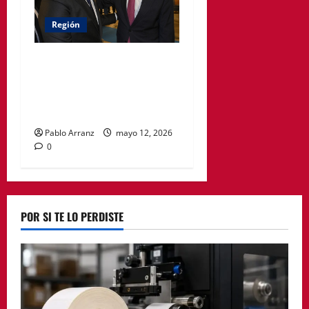
Región
El Gobierno regional
otorgará la Medalla de Oro
de la Región de Murcia a
José Ballesta
Pablo Arranz
mayo 12, 2026
0
POR SI TE LO PERDISTE