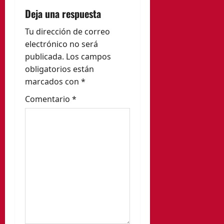
c
Deja una respuesta
i
Tu dirección de correo
ó
electrónico no será
publicada.
Los campos
n
obligatorios están
marcados con
*
d
Comentario
*
e
e
n
t
r
a