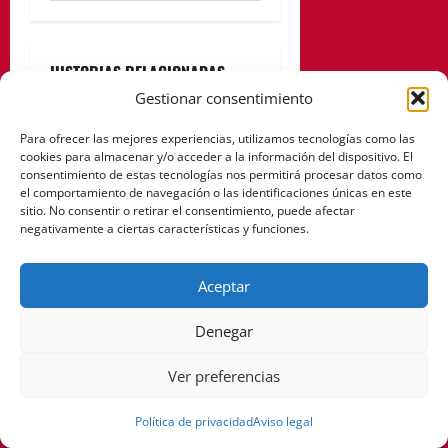
HISTORIAS RELACIONADAS
Gestionar consentimiento
Para ofrecer las mejores experiencias, utilizamos tecnologías como las
cookies para almacenar y/o acceder a la información del dispositivo. El
consentimiento de estas tecnologías nos permitirá procesar datos como
el comportamiento de navegación o las identificaciones únicas en este
sitio. No consentir o retirar el consentimiento, puede afectar
negativamente a ciertas características y funciones.
Aceptar
Servicios municipales
Denegar
Listado completo de
notarías en Cartagena para
Ver preferencias
tus gestiones legales
Política de privacidad
Aviso legal
Pablo Arranz
febrero 10,
2025
0