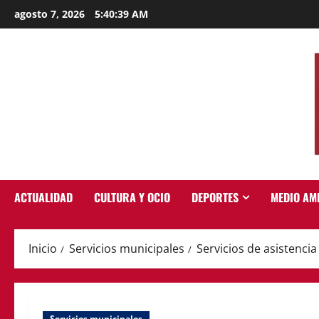
Saltar
agosto 7, 2026
5:40:40 AM
al
contenido
ACTUALIDAD
CULTURA Y OCIO
DEPORTES
MEDIO AM
Inicio
Servicios municipales
Servicios de asistenci
Servicios municipales